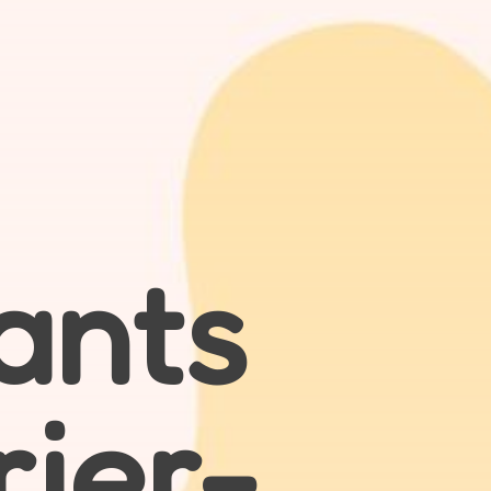
ants
ier-