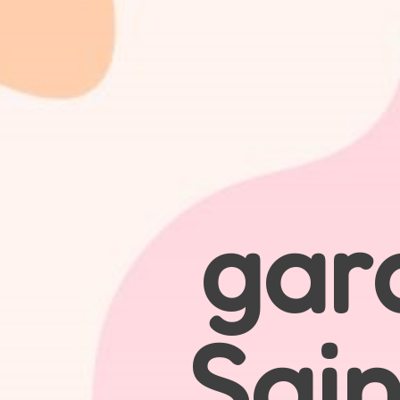
gar
Sai