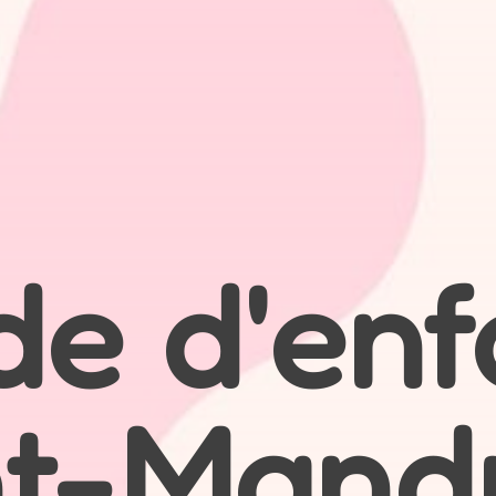
de d'enf
nt-Mandr